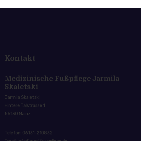
Kontakt
Medizinische Fußpflege Jarmila
Skaletski
Jarmila Skaletski
Hintere Talstrasse 1
55130 Mainz
Telefon: 06131-210832